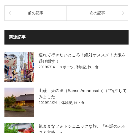
前の記事
次の記事
関連記事
連れて行きたいところ！絶対オススメ！大阪を
遊び倒す！
2019/7/14
スポーツ
,
体験記
,
旅・食
山荘 天の里（Sanso Amanosato）に宿泊して
みました…
2019/11/24
体験記
,
旅・食
気ままなフォトジェニックな旅、「神話のふる
さと宮崎」へ