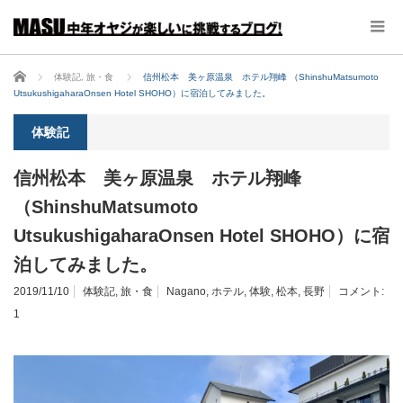
ホーム
体験記
,
旅・食
信州松本 美ヶ原温泉 ホテル翔峰 （ShinshuMatsumoto
UtsukushigaharaOnsen Hotel SHOHO）に宿泊してみました。
体験記
信州松本 美ヶ原温泉 ホテル翔峰
（ShinshuMatsumoto
UtsukushigaharaOnsen Hotel SHOHO）に宿
泊してみました。
2019/11/10
体験記
,
旅・食
Nagano
,
ホテル
,
体験
,
松本
,
長野
コメント:
1