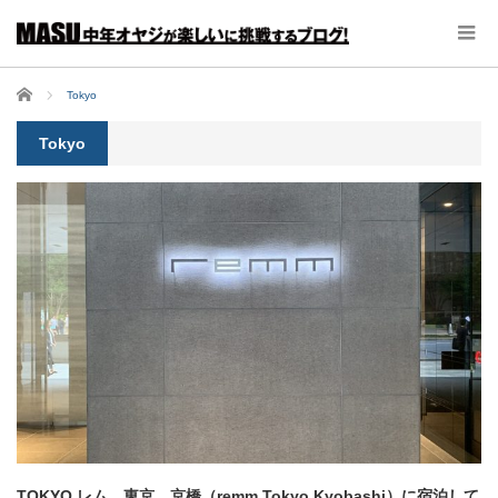
ホーム
Tokyo
Tokyo
TOKYO レム 東京 京橋（remm Tokyo Kyobashi）に宿泊して