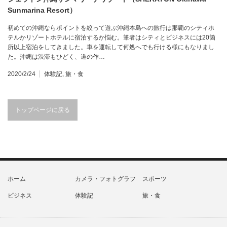
Sunmarina Resort）
初めての沖縄ならポイントを絞って遊ぶ沖縄本島への旅行は那覇のシティホ
テルかリゾートホテルに宿泊するか悩む。筆者はシティとビジネスには20箇
所以上宿泊をしてきました。車を運転して何処へでも行ける様にもなりまし
た。沖縄は渋滞もひどく、道の作…
2020/2/24
体験記
,
旅・食
トップページに戻る
ホーム
カメラ・フォトグラフ
スポーツ
ビジネス
体験記
旅・食