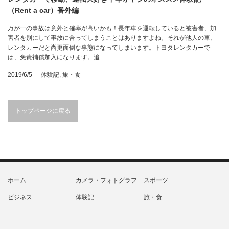
（Rent a car）番外編
万が一の事故は意外と確率が高いかも！長年車を運転していると被害者、加
害者を別にして事故に合ってしまうことはありますよね。それが他人の車、
レンタカーだと尚更面倒な事態になってしまいます。トヨタレンタカーで
は、免責補償加入になります。追…
2019/6/5
体験記
,
旅・食
トップページに戻る
ホーム
カメラ・フォトグラフ
スポーツ
ビジネス
体験記
旅・食