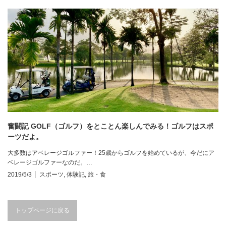
奮闘記 GOLF（ゴルフ）をとことん楽しんでみる！ゴルフはスポ
ーツだよ。
大多数はアベレージゴルファー！25歳からゴルフを始めているが、今だにア
ベレージゴルファーなのだ。…
2019/5/3
スポーツ
,
体験記
,
旅・食
トップページに戻る